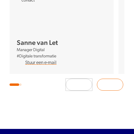
contact
c
Th
Prog
Sanne van Let
#Bew
Manager Digital
#Dig
#Digitale transformatie
#Ver
Stuur een e-mail