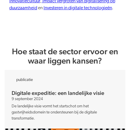
innovatiecultuur
,
Impact vergroten van digitalisering op
duurzaamheid
en
Investeren in digitale technologieën
.
Verduurzaming
Hoe staat de sector ervoor en
waar liggen kansen?
Lusten en lasten in balans
publicatie
Digitale expeditie: een landelijke visie
9 september 2024
Kennis en data
De landelijke visie vormt het startschot om het
gastvrijheidsdomein te ondersteunen bij de digitale
transformatie.