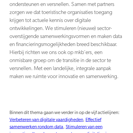
Persberichten
NBTC Mediabank
ondersteunen en versnellen. Samen met partners
Actuele thema’s & impact
Contact
zorgen we dat toeristische organisaties toegang
Digitale transformatie
krijgen tot actuele kennis over digitale
ontwikkelingen. We stimuleren (nieuwe) sector-
overstijgende samenwerkingsvormen en maken data
en financieringsmogelijkheden breed beschikbaar.
Hierbij richten we ons ook op mkb'ers, een
onmisbare groep om de transitie in de sector te
Organiserend vermogen
versnellen. Met een landelijke, integrale aanpak
maken we ruimte voor innovatie en samenwerking.
Nederland overal aantrekkelijk
Binnen dit thema gaan we verder in op de vijf actielijnen:
Verbeteren van digitale vaardigheden
,
Effectief
samenwerken rondom data
,
Stimuleren van een