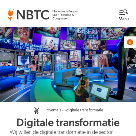
Menu
Thema's
Bekijk alle thema's
Kennisbank
Over ons
Lees meer over NBTC
Newsroom
Ga naar de Newsroom
...
Internationale concurrentiepositie
thema's
digitale transformatie
Wat we doen
EN
NL
Digitale transformatie
Organisatie
Nieuwsberichten
Werken bij
Wij willen de digitale transformatie in de sector