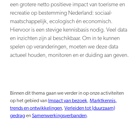
Persberichten
NBTC Mediabank
een grotere netto positieve impact van toerisme en
Actuele thema’s & impact
Contact
recreatie op bestemming Nederland: sociaal-
Digitale transformatie
maatschappelijk, ecologisch én economisch.
Hiervoor is een stevige kennisbasis nodig. Veel data
en inzichten zijn al beschikbaar. Om in te kunnen
spelen op veranderingen, moeten we deze data
actueel houden, monitoren en er duiding aan geven.
Organiserend vermogen
Binnen dit thema gaan we verder in op onze activiteiten
op het gebied van
Impact van bezoek
,
Marktkennis,
trends en ontwikkelingen
,
Verleiden tot (duurzaam)
Nederland overal aantrekkelijk
gedrag
en
Samenwerkingsverbanden
.