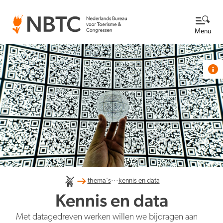
Menu
Thema's
Bekijk alle thema's
Kennisbank
Over ons
Lees meer over NBTC
Newsroom
Ga naar de Newsroom
...
Internationale concurrentiepositie
thema's
kennis en data
Wat we doen
EN
NL
Kennis en data
Organisatie
Nieuwsberichten
Werken bij
Met datagedreven werken willen we bijdragen aan