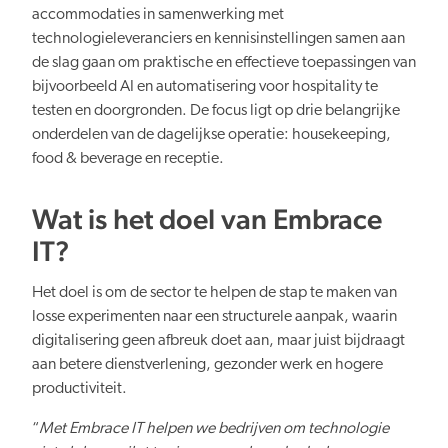
accommodaties in samenwerking met
technologieleveranciers en kennisinstellingen samen aan
de slag gaan om praktische en effectieve toepassingen van
Verduurzaming
bijvoorbeeld AI en automatisering voor hospitality te
testen en doorgronden. De focus ligt op drie belangrijke
onderdelen van de dagelijkse operatie: housekeeping,
food & beverage en receptie.
Wat is het doel van Embrace
Lusten en lasten in balans
IT?
Het doel is om de sector te helpen de stap te maken van
losse experimenten naar een structurele aanpak, waarin
digitalisering geen afbreuk doet aan, maar juist bijdraagt
aan betere dienstverlening, gezonder werk en hogere
Kennis en data
productiviteit.
“
Met Embrace IT helpen we bedrijven om technologie