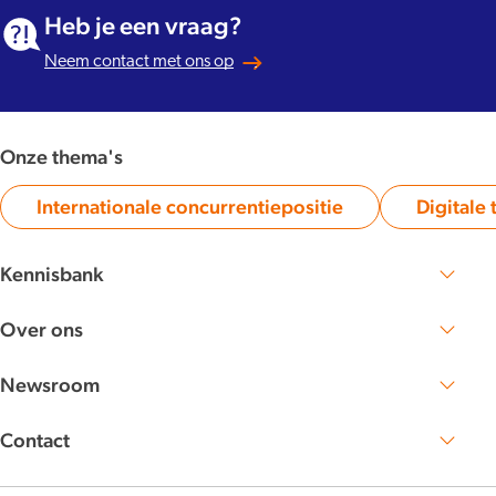
Heb je een vraag?
Neem contact met ons op
Onze thema's
Internationale concurrentiepositie
Digitale 
Category:
Kennisbank
Zoek publicaties en artikelen
Over ons
Lees meer over NBTC
Werken bij
Newsroom
NBTC Mediabank
Nieuwsberichten
Persberichten
Contact
Nieuwsbrieven
Neem contact met ons op