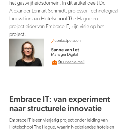
Persberichten
NBTC Mediabank
het gastvrijheidsdomein. In dit artikel deelt Dr.
Actuele thema’s & impact
Contact
Alexander Lennart Schmidt, professor Technological
Digitale transformatie
Innovation aan Hotelschool The Hague en
projectleider van Embrace IT, zijn visie op het
project.
contactpersoon
Sanne van Let
Manager Digital
Organiserend vermogen
Stuur een e-mail
Embrace IT: van experiment
Nederland overal aantrekkelijk
naar structurele innovatie
Embrace IT is een vierjarig project onder leiding van
Hotelschool The Hague, waarin Nederlandse hotels en