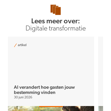
Lees meer over:
Digitale transformatie
artikel
ar
AI verandert hoe gasten jouw
bestemming vinden
Dig
30 juni 2026
7 me