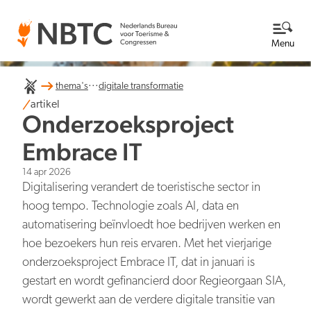
Menu
...
thema's
digitale transformatie
Thema's
artikel
Onderzoeksproject
Bekijk alle thema's
Kennisbank
Embrace IT
14 apr 2026
Over ons
Digitalisering verandert de toeristische sector in
hoog tempo. Technologie zoals AI, data en
Lees meer over NBTC
Newsroom
automatisering beïnvloedt hoe bedrijven werken en
hoe bezoekers hun reis ervaren. Met het vierjarige
Ga naar de Newsroom
Internationale concurrentiepositie
Wat we doen
onderzoeksproject Embrace IT, dat in januari is
EN
NL
Organisatie
gestart en wordt gefinancierd door Regieorgaan SIA,
Nieuwsberichten
Werken bij
wordt gewerkt aan de verdere digitale transitie van