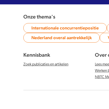
Onze thema's
Internationale concurrentiepositie
Category:
Nederland overal aantrekkelijk
Category:
Kennisbank
Over 
Zoek publicaties en artikelen
Lees me
Werken b
NBTC Me
Algemene voorwaarden
Gebruiksvoorwaarden
Privacy- e