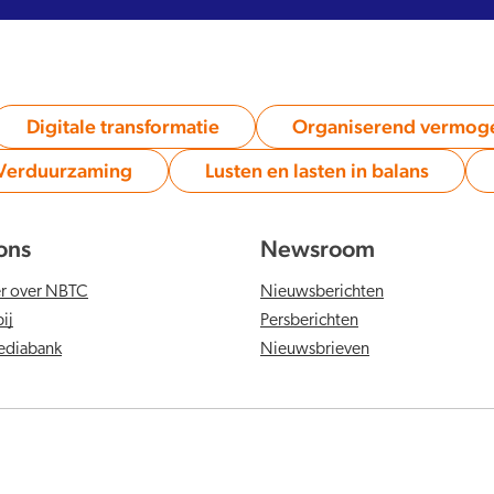
Digitale transformatie
Organiserend vermog
Category:
Category:
Verduurzaming
Lusten en lasten in balans
Category:
Category:
ons
Newsroom
er over NBTC
Nieuwsberichten
ij
Persberichten
diabank
Nieuwsbrieven
n cookieverklaring