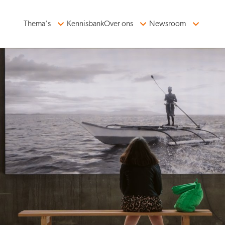
Thema's
Kennisbank
Over ons
Newsroom
ormatie
Organiserend vermogen
n in balans
Kennis en data