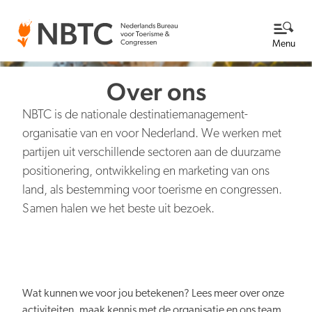
Menu
Over ons
Thema's
NBTC is de nationale destinatiemanagement-
Bekijk alle thema's
Kennisbank
organisatie van en voor Nederland. We werken met
partijen uit verschillende sectoren aan de duurzame
positionering, ontwikkeling en marketing van ons
Over ons
land, als bestemming voor toerisme en congressen.
Samen halen we het beste uit bezoek.
Lees meer over NBTC
Newsroom
Ga naar de Newsroom
Internationale concurrentiepositie
Wat we doen
EN
NL
Organisatie
Wat kunnen we voor jou betekenen? Lees meer over onze
Nieuwsberichten
Werken bij
activiteiten, maak kennis met de organisatie en ons team