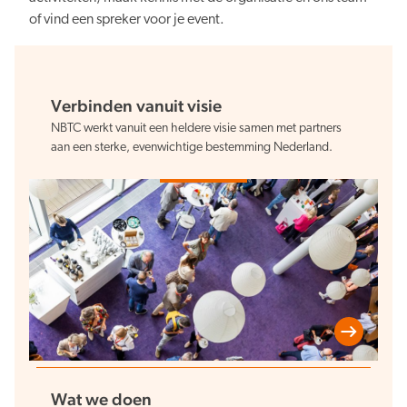
Persberichten
NBTC Mediabank
of vind een spreker voor je event.
Actuele thema’s & impact
Contact
Digitale transformatie
Verbinden vanuit visie
NBTC werkt vanuit een heldere visie samen met partners
aan een sterke, evenwichtige bestemming Nederland.
Organiserend vermogen
Nederland overal aantrekkelijk
Wat we doen