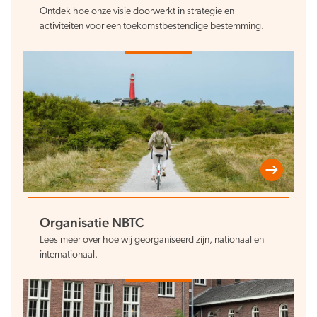
Ontdek hoe onze visie doorwerkt in strategie en
activiteiten voor een toekomstbestendige bestemming.
Verduurzaming
Lusten en lasten in balans
Organisatie NBTC
Lees meer over hoe wij georganiseerd zijn, nationaal en
internationaal.
Kennis en data