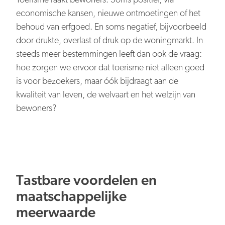
Toerisme raakt bewoners. Soms positief, via
Persberichten
NBTC Mediabank
economische kansen, nieuwe ontmoetingen of het
Actuele thema’s & impact
Contact
behoud van erfgoed. En soms negatief, bijvoorbeeld
Digitale transformatie
door drukte, overlast of druk op de woningmarkt. In
steeds meer bestemmingen leeft dan ook de vraag:
hoe zorgen we ervoor dat toerisme niet alleen goed
is voor bezoekers, maar óók bijdraagt aan de
kwaliteit van leven, de welvaart en het welzijn van
Organiserend vermogen
bewoners?
Tastbare voordelen en
Nederland overal aantrekkelijk
maatschappelijke
meerwaarde