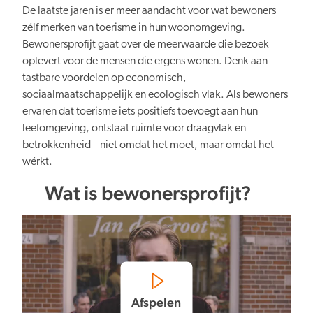
De laatste jaren is er meer aandacht voor wat bewoners
zélf merken van toerisme in hun woonomgeving.
Bewonersprofijt gaat over de meerwaarde die bezoek
Verduurzaming
oplevert voor de mensen die ergens wonen. Denk aan
tastbare voordelen op economisch,
sociaalmaatschappelijk en ecologisch vlak. Als bewoners
ervaren dat toerisme iets positiefs toevoegt aan hun
leefomgeving, ontstaat ruimte voor draagvlak en
betrokkenheid – niet omdat het moet, maar omdat het
Lusten en lasten in balans
wérkt.
Wat is bewonersprofijt?
Kennis en data
Afspelen