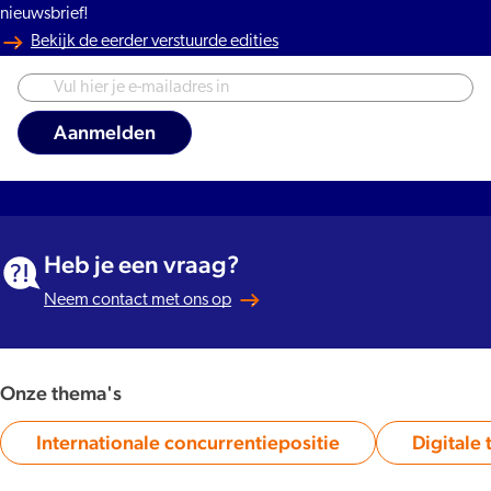
nieuwsbrief!
Bekijk de eerder verstuurde edities
Heb je een vraag?
Neem contact met ons op
Onze thema's
Internationale concurrentiepositie
Digitale 
Category: