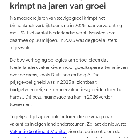
krimpt na jaren van groei
Na meerdere jaren van stevige groei krimpt het
Verduurzaming
binnenlands verblijfstoerisme in 2026 naar verwachting
met 1%. Het aantal Nederlandse verblijfsgasten komt
daarmee op 30 miljoen. In 2025 was de groei al sterk
afgezwakt.
De btw-verhoging op logies kan ertoe leiden dat
Lusten en lasten in balans
Nederlanders vaker kiezen voor goedkopere alternatieven
over de grens, zoals Duitsland en België. Die
prijsgevoeligheid was in 2025 al zichtbaar:
budgetvriendelijke kampeervakanties groeiden toen het
hardst. Dit bezuinigingsgedrag kan in 2026 verder
toenemen.
Kennis en data
Tegelijkertijd zijn er ook factoren die de vraag naar
vakanties in eigen land ondersteunen. Zo laat de nieuwste
Vakantie Sentiment Monitor
zien dat de intentie om de