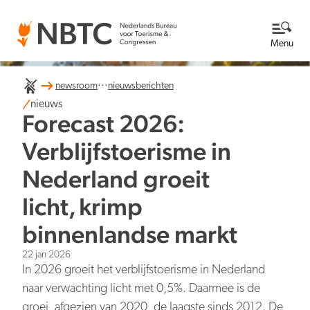
Menu
...
newsroom
nieuwsberichten
Thema's
nieuws
Forecast 2026:
Bekijk alle thema's
Kennisbank
Verblijfstoerisme in
Nederland groeit
Over ons
licht, krimp
Lees meer over NBTC
Newsroom
binnenlandse markt
Ga naar de Newsroom
Internationale concurrentiepositie
Wat we doen
22 jan 2026
EN
NL
In 2026 groeit het verblijfstoerisme in Nederland
Organisatie
naar verwachting licht met 0,5%. Daarmee is de
Nieuwsberichten
Werken bij
groei, afgezien van 2020, de laagste sinds 2012. De