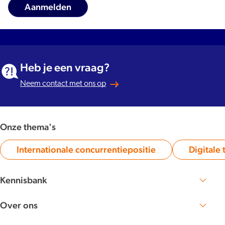
Heb je een vraag?
Neem contact met ons op
Onze thema's
Internationale concurrentiepositie
Digitale 
Category:
Kennisbank
Zoek publicaties en artikelen
Over ons
Lees meer over NBTC