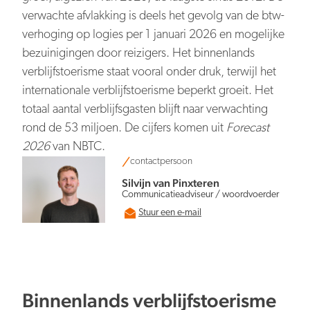
Persberichten
NBTC Mediabank
verwachte afvlakking is deels het gevolg van de btw-
Actuele thema’s & impact
Contact
verhoging op logies per 1 januari 2026 en mogelijke
Digitale transformatie
bezuinigingen door reizigers. Het binnenlands
verblijfstoerisme staat vooral onder druk, terwijl het
internationale verblijfstoerisme beperkt groeit. Het
totaal aantal verblijfsgasten blijft naar verwachting
rond de 53 miljoen. De cijfers komen uit
Forecast
2026
van NBTC.
Organiserend vermogen
contactpersoon
Silvijn van Pinxteren
Communicatieadviseur / woordvoerder
Stuur een e-mail
Nederland overal aantrekkelijk
Binnenlands verblijfstoerisme