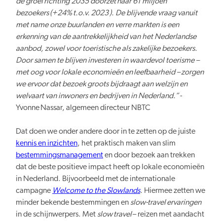
de groei richting 2035 doorzet naar 61 miljoen
bezoekers (+24% t.o.v. 2023 ). De blijvende vraag vanuit
met name onze buurlanden en verre markten is een
erkenning van de aantrekkelijkheid van het Nederlandse
aanbod, zowel voor toeristische als zakelijke bezoekers.
Door samen te blijven investeren in waardevol toerisme –
met oog voor lokale economieën en leefbaarheid – zorgen
we ervoor dat bezoek groots bijdraagt aan welzijn en
welvaart van inwoners en bedrijven in Nederland.
”
-
Yvonne Nassar, algemeen directeur NBTC
Dat doen we onder andere door in te zetten op de juiste
kennis en inzichten
, het praktisch maken van slim
bestemmingsmanagement
en door bezoek aan trekken
dat de beste positieve impact heeft op lokale economieën
in Nederland. Bijvoorbeeld met de internationale
campagne
Welcome to the Slowlands
. Hiermee zetten we
minder bekende bestemmingen en
slow-travel ervaringen
in de schijnwerpers. Met
slow travel
– reizen met aandacht