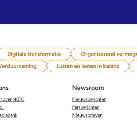
Digitale transformatie
Organiserend vermog
Category:
Category:
Verduurzaming
Lusten en lasten in balans
Category:
Category:
ons
Newsroom
er over NBTC
Nieuwsberichten
ij
Persberichten
diabank
Nieuwsbrieven