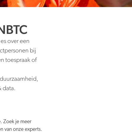
 NBTC
ies over een
actpersonen bij
n toespraak of
 duurzaamheid,
& data.
e. Zoek je meer
n van onze experts.