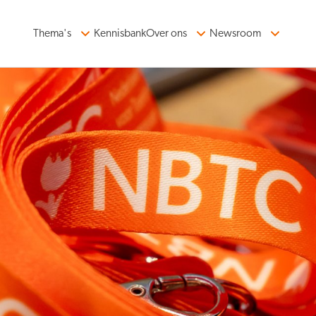
Thema's
Kennisbank
Over ons
Newsroom
ormatie
Organiserend vermogen
n in balans
Kennis en data