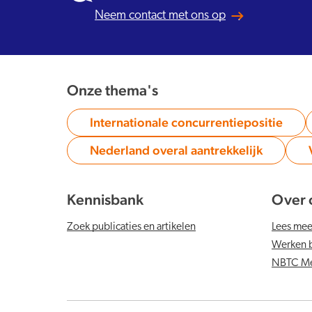
Neem contact met ons op
Onze thema's
Internationale concurrentiepositie
Category:
Nederland overal aantrekkelijk
Category:
Kennisbank
Over 
Zoek publicaties en artikelen
Lees me
Werken b
NBTC Me