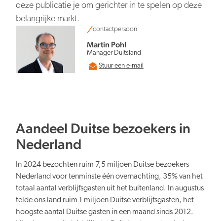
Persberichten
NBTC Mediabank
deze publicatie je om gerichter in te spelen op deze
Actuele thema’s & impact
Contact
belangrijke markt.
contactpersoon
Digitale transformatie
Martin Pohl
Manager Duitsland
Stuur een e-mail
Organiserend vermogen
Aandeel Duitse bezoekers in
Nederland
In 2024 bezochten ruim 7,5 miljoen Duitse bezoekers
Nederland voor tenminste één overnachting, 35% van het
Nederland overal aantrekkelijk
totaal aantal verblijfsgasten uit het buitenland. In augustus
telde ons land ruim 1 miljoen Duitse verblijfsgasten, het
hoogste aantal Duitse gasten in een maand sinds 2012.