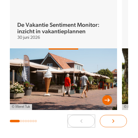
De Vakantie Sentiment Monitor:
inzicht in vakantieplannen
De 
30 juni 2026
20 a
© Merel Tuk
© Merel 