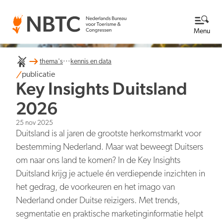
Menu
...
thema's
kennis en data
Thema's
publicatie
Key Insights Duitsland
Bekijk alle thema's
Kennisbank
2026
25 nov 2025
Over ons
Duitsland is al jaren de grootste herkomstmarkt voor
bestemming Nederland. Maar wat beweegt Duitsers
Lees meer over NBTC
Newsroom
om naar ons land te komen? In de Key Insights
Duitsland krijg je actuele én verdiepende inzichten in
Ga naar de Newsroom
Internationale concurrentiepositie
Wat we doen
het gedrag, de voorkeuren en het imago van
EN
NL
Organisatie
Nederland onder Duitse reizigers. Met trends,
Nieuwsberichten
Werken bij
segmentatie en praktische marketinginformatie helpt