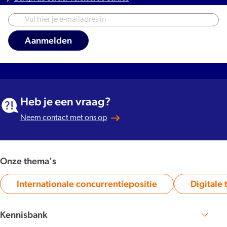
Heb je een vraag?
Neem contact met ons op
Onze thema's
Internationale concurrentiepositie
Digitale 
Category:
Kennisbank
Zoek publicaties en artikelen