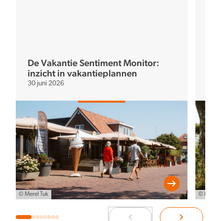
De Vakantie Sentiment Monitor:
inzicht in vakantieplannen
De 
30 juni 2026
20 a
© Merel Tuk
© Merel 