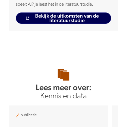
speelt AI? Je leest het in de literatuurstudie.
Bekijk de uitkomsten van de
literatuurstudie
Lees meer over:
Kennis en data
publicatie
pu