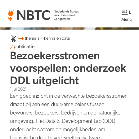
Menu
...
thema's
kennis en data
Thema's
publicatie
Bezoekersstromen
Bekijk alle thema's
Kennisbank
voorspellen: onderzoek
DDL uitgelicht
Over ons
1 jul 2021
Lees meer over NBTC
Newsroom
Een goed inzicht in de verwachte bezoekersstromen
draagt bij aan een duurzame balans tussen
Ga naar de Newsroom
Internationale concurrentiepositie
bewoners, bezoekers, bedrijven en de natuurlijke
Wat we doen
EN
NL
omgeving. Het Data & Development Lab (DDL)
Organisatie
onderzocht daarom de mogelijkheden om
Nieuwsberichten
Werken bij
toeristische druk te voorspellen via twee