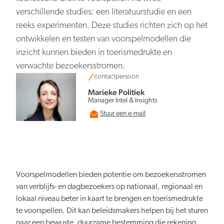
Persberichten
NBTC Mediabank
verschillende studies: een literatuurstudie en een
Actuele thema’s & impact
Contact
reeks experimenten. Deze studies richten zich op het
Digitale transformatie
ontwikkelen en testen van voorspelmodellen die
inzicht kunnen bieden in toerismedrukte en
verwachte bezoekersstromen.
contactpersoon
Marieke Politiek
Manager Intel & Insights
Organiserend vermogen
Stuur een e-mail
Voorspelmodellen bieden potentie om bezoekersstromen
Nederland overal aantrekkelijk
van verblijfs- en dagbezoekers op nationaal, regionaal en
lokaal niveau beter in kaart te brengen en toerismedrukte
te voorspellen. Dit kan beleidsmakers helpen bij het sturen
naar een bewuste, duurzame bestemming die rekening