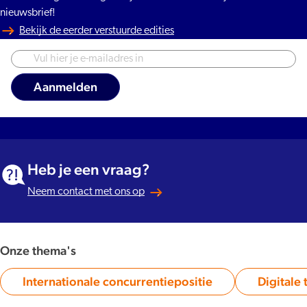
nieuwsbrief!
Bekijk de eerder verstuurde edities
Heb je een vraag?
Neem contact met ons op
Onze thema's
Internationale concurrentiepositie
Digitale 
Category: