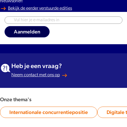
nieuwsbrief!
Bekijk de eerder verstuurde edities
Heb je een vraag?
Neem contact met ons op
Onze thema's
Internationale concurrentiepositie
Digitale 
Category: