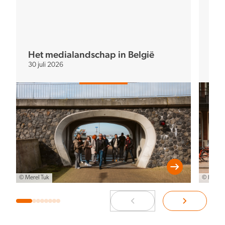
Het medialandschap in België
Het
30 juli 2026
30 j
© Merel Tuk
© Merel 