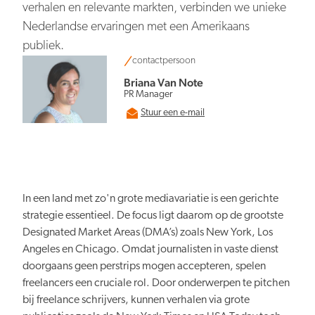
Persberichten
NBTC Mediabank
verhalen en relevante markten, verbinden we unieke
Actuele thema’s & impact
Contact
Nederlandse ervaringen met een Amerikaans
Digitale transformatie
publiek.
contactpersoon
Briana Van Note
PR Manager
Stuur een e-mail
Organiserend vermogen
In een land met zo'n grote mediavariatie is een gerichte
strategie essentieel. De focus ligt daarom op de grootste
Designated Market Areas (DMA’s) zoals New York, Los
Angeles en Chicago. Omdat journalisten in vaste dienst
Nederland overal aantrekkelijk
doorgaans geen perstrips mogen accepteren, spelen
freelancers een cruciale rol. Door onderwerpen te pitchen
bij freelance schrijvers, kunnen verhalen via grote