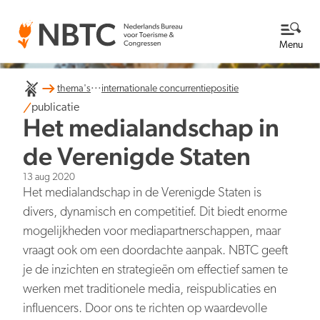
Menu
...
thema's
internationale concurrentiepositie
Thema's
publicatie
Het medialandschap in
Bekijk alle thema's
Kennisbank
de Verenigde Staten
13 aug 2020
Over ons
Het medialandschap in de Verenigde Staten is
divers, dynamisch en competitief. Dit biedt enorme
Lees meer over NBTC
Newsroom
mogelijkheden voor mediapartnerschappen, maar
vraagt ook om een doordachte aanpak. NBTC geeft
Ga naar de Newsroom
Internationale concurrentiepositie
Wat we doen
je de inzichten en strategieën om effectief samen te
EN
NL
Organisatie
werken met traditionele media, reispublicaties en
Nieuwsberichten
Werken bij
influencers. Door ons te richten op waardevolle