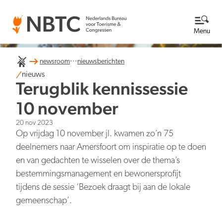
Menu
...
newsroom
nieuwsberichten
Thema's
nieuws
Terugblik kennissessie
Bekijk alle thema's
Kennisbank
10 november
20 nov 2023
Over ons
Op vrijdag 10 november jl. kwamen zo’n 75
deelnemers naar Amersfoort om inspiratie op te doen
Lees meer over NBTC
Newsroom
en van gedachten te wisselen over de thema’s
bestemmingsmanagement en bewonersprofijt
Ga naar de Newsroom
Internationale concurrentiepositie
Wat we doen
tijdens de sessie ‘Bezoek draagt bij aan de lokale
EN
NL
Organisatie
gemeenschap’.
Nieuwsberichten
Werken bij