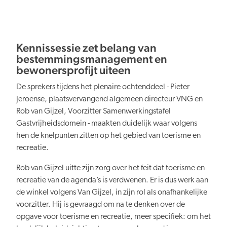
Persberichten
NBTC Mediabank
Actuele thema’s & impact
Contact
Digitale transformatie
Kennissessie zet belang van
bestemmingsmanagement en
bewonersprofijt uiteen
De sprekers tijdens het plenaire ochtenddeel - Pieter
Jeroense, plaatsvervangend algemeen directeur VNG en
Organiserend vermogen
Rob van Gijzel, Voorzitter Samenwerkingstafel
Gastvrijheidsdomein - maakten duidelijk waar volgens
hen de knelpunten zitten op het gebied van toerisme en
recreatie.
Rob van Gijzel uitte zijn zorg over het feit dat toerisme en
recreatie van de agenda’s is verdwenen. Er is dus werk aan
Nederland overal aantrekkelijk
de winkel volgens Van Gijzel, in zijn rol als onafhankelijke
voorzitter. Hij is gevraagd om na te denken over de
opgave voor toerisme en recreatie, meer specifiek: om het