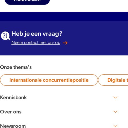
Heb je een vraag?
Neem contact met ons op
Onze thema's
Internationale concurrentiepositie
Digitale 
Category:
Kennisbank
Zoek publicaties en artikelen
Over ons
Lees meer over NBTC
Werken bij
Newsroom