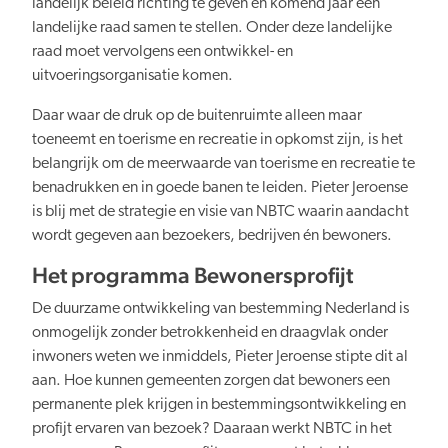
landelijk beleid richting te geven en komend jaar een
landelijke raad samen te stellen. Onder deze landelijke
raad moet vervolgens een ontwikkel- en
Verduurzaming
uitvoeringsorganisatie komen.
Daar waar de druk op de buitenruimte alleen maar
toeneemt en toerisme en recreatie in opkomst zijn, is het
belangrijk om de meerwaarde van toerisme en recreatie te
benadrukken en in goede banen te leiden. Pieter Jeroense
is blij met de strategie en visie van NBTC waarin aandacht
Lusten en lasten in balans
wordt gegeven aan bezoekers, bedrijven én bewoners.
Het programma Bewonersprofijt
De duurzame ontwikkeling van bestemming Nederland is
onmogelijk zonder betrokkenheid en draagvlak onder
inwoners weten we inmiddels, Pieter Jeroense stipte dit al
Kennis en data
aan. Hoe kunnen gemeenten zorgen dat bewoners een
permanente plek krijgen in bestemmingsontwikkeling en
profijt ervaren van bezoek? Daaraan werkt NBTC in het