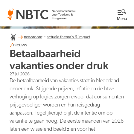
Menu
...
newsroom
actuele thema’s & impact
Thema's
nieuws
Betaalbaarheid
Bekijk alle thema's
Kennisbank
vakanties onder druk
27 jul 2026
Over ons
De betaalbaarheid van vakanties staat in Nederland
onder druk. Stijgende prijzen, inflatie en de btw-
Lees meer over NBTC
Newsroom
verhoging op logies zorgen ervoor dat consumenten
prijsgevoeliger worden en hun reisgedrag
Ga naar de Newsroom
Internationale concurrentiepositie
Wat we doen
aanpassen. Tegelijkertijd blijft de intentie om op
EN
NL
Organisatie
vakantie te gaan hoog. De eerste maanden van 2026
Nieuwsberichten
Werken bij
laten een wisselend beeld zien voor het