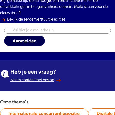
Blijf gemakkelijk op de hoogte van onze activiteiten en de
ontwikkelingen in het gastvrijheidsdomein. Meld je aan voor de
nieuwsbrief!
Bekijk de eerder verstuurde edities
Heb je een vraag?
Neem contact met ons op
Onze thema's
Internationale concurrentiepositie
Digitale 