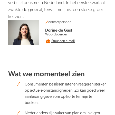
Persberichten
NBTC Mediabank
verblijfstoerisme in Nederland. In het eerste kwartaal
Actuele thema’s & impact
Contact
zwakte de groei af, terwijl mei juist een sterke groei
Digitale transformatie
liet zien.
contactpersoon
Dorine de Gast
Woordvoerder
Stuur een e-mail
Organiserend vermogen
Wat we momenteel zien
Consumenten beslissen later en reageren sterker
op actuele omstandigheden. Zo kan goed weer
Nederland overal aantrekkelijk
aanleiding geven om op korte termijn te
boeken.
Nederlanders zijn vaker van plan om in eigen