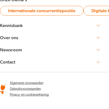
Internationale concurrentiepositie
Digitale 
Category:
Kennisbank
Zoek publicaties en artikelen
Over ons
Lees meer over NBTC
Werken bij
Newsroom
NBTC Mediabank
Nieuwsberichten
Persberichten
Contact
Nieuwsbrieven
Neem contact met ons op
Algemene voorwaarden
Gebruiksvoorwaarden
Privacy- en cookieverklaring
Youtube
X
LinkedIn