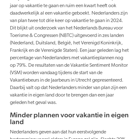
Persberichten
NBTC Mediabank
jaar op vakantie te gaan en ruim een kwart heeft ook
Actuele thema’s & impact
Contact
daadwerkelijk al een vakantie geboekt. Nederlanders zijn
Digitale transformatie
van plan twee tot drie keer op vakantie te gaan in 2024.
Dit blijkt uit onderzoek van het Nederlands Bureau voor
Toerisme & Congressen (NBTC) uitgevoerd in zes landen
(Nederland, Duitsland, België, het Verenigd Koninkrijk,
Frankrijk en de Verenigde Staten). Een jaar geleden lag het
percentage van Nederlanders met vakantieplannen nog
op 79%. De resultaten van de Vakantie Sentiment Monitor
Organiserend vermogen
(VSM) worden vandaag tijdens de start van de
Vakantiebeurs in de Jaarbeurs in Utrecht gepresenteerd.
Daarbij valt op dat Nederlanders minder van plan zijn een
vakantie in eigen land door te brengen dan een jaar
geleden het geval was.
Nederland overal aantrekkelijk
Minder plannen voor vakantie in eigen
land
Nederlanders geven aan dat hun eerstvolgende