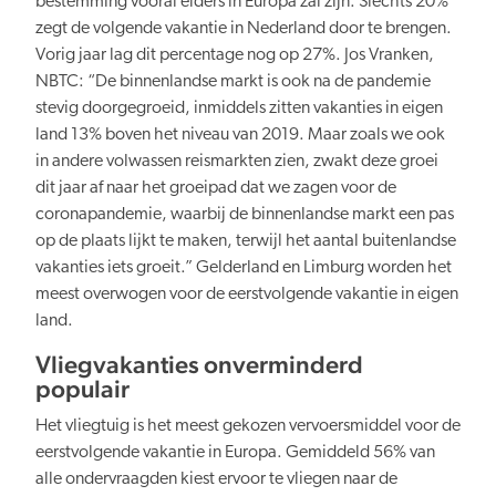
bestemming vooral elders in Europa zal zijn. Slechts 20%
zegt de volgende vakantie in Nederland door te brengen.
Vorig jaar lag dit percentage nog op 27%. Jos Vranken,
Verduurzaming
NBTC: “De binnenlandse markt is ook na de pandemie
stevig doorgegroeid, inmiddels zitten vakanties in eigen
land 13% boven het niveau van 2019. Maar zoals we ook
in andere volwassen reismarkten zien, zwakt deze groei
dit jaar af naar het groeipad dat we zagen voor de
coronapandemie, waarbij de binnenlandse markt een pas
Lusten en lasten in balans
op de plaats lijkt te maken, terwijl het aantal buitenlandse
vakanties iets groeit.” Gelderland en Limburg worden het
meest overwogen voor de eerstvolgende vakantie in eigen
land.
Vliegvakanties onverminderd
populair
Kennis en data
Het vliegtuig is het meest gekozen vervoersmiddel voor de
eerstvolgende vakantie in Europa. Gemiddeld 56% van
alle ondervraagden kiest ervoor te vliegen naar de