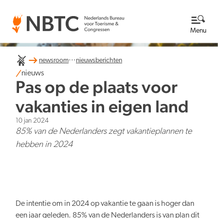
Menu
...
newsroom
nieuwsberichten
Thema's
nieuws
Pas op de plaats voor
Bekijk alle thema's
Kennisbank
vakanties in eigen land
10 jan 2024
Over ons
85% van de Nederlanders zegt vakantieplannen te
hebben in 2024
Lees meer over NBTC
Newsroom
Ga naar de Newsroom
Internationale concurrentiepositie
Wat we doen
EN
NL
Organisatie
De intentie om in 2024 op vakantie te gaan is hoger dan
Nieuwsberichten
Werken bij
een jaar geleden. 85% van de Nederlanders is van plan dit