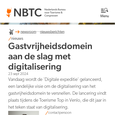
Menu
...
newsroom
nieuwsberichten
Thema's
nieuws
Gastvrijheidsdomein
Bekijk alle thema's
Kennisbank
aan de slag met
digitalisering
Over ons
23 sept 2024
Lees meer over NBTC
Newsroom
Vandaag wordt de 'Digitale expeditie' gelanceerd,
een landelijke visie om de digitalisering van het
Ga naar de Newsroom
Internationale concurrentiepositie
gastvrijheidsdomein te versnellen. De lancering vindt
Wat we doen
EN
NL
plaats tijdens de Toerisme Top in Venlo, die dit jaar in
Organisatie
het teken staat van digitalisering.
Nieuwsberichten
Werken bij
contactpersoon