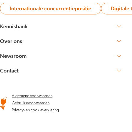
Internationale concurrentiepositie
Digitale 
Category:
Kennisbank
Zoek publicaties en artikelen
Over ons
Lees meer over NBTC
Werken bij
Newsroom
NBTC Mediabank
Nieuwsberichten
Persberichten
Contact
Nieuwsbrieven
Neem contact met ons op
Algemene voorwaarden
Gebruiksvoorwaarden
Privacy- en cookieverklaring
Youtube
X
LinkedIn