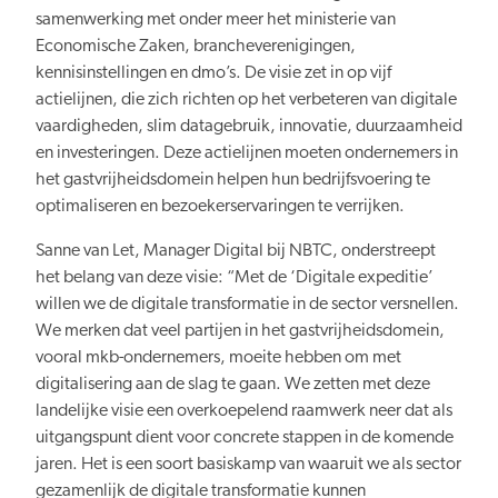
samenwerking met onder meer het ministerie van
Economische Zaken, brancheverenigingen,
Verduurzaming
kennisinstellingen en dmo’s. De visie zet in op vijf
actielijnen, die zich richten op het verbeteren van digitale
vaardigheden, slim datagebruik, innovatie, duurzaamheid
en investeringen. Deze actielijnen moeten ondernemers in
het gastvrijheidsdomein helpen hun bedrijfsvoering te
optimaliseren en bezoekerservaringen te verrijken.
Lusten en lasten in balans
Sanne van Let, Manager Digital bij NBTC, onderstreept
het belang van deze visie: “Met de ‘Digitale expeditie’
willen we de digitale transformatie in de sector versnellen.
We merken dat veel partijen in het gastvrijheidsdomein,
vooral mkb-ondernemers, moeite hebben om met
digitalisering aan de slag te gaan. We zetten met deze
Kennis en data
landelijke visie een overkoepelend raamwerk neer dat als
uitgangspunt dient voor concrete stappen in de komende
jaren. Het is een soort basiskamp van waaruit we als sector
gezamenlijk de digitale transformatie kunnen