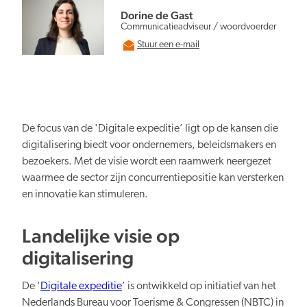
Persberichten
NBTC Mediabank
Dorine de Gast
Actuele thema’s & impact
Contact
Communicatieadviseur / woordvoerder
Digitale transformatie
Stuur een e-mail
De focus van de 'Digitale expeditie’ ligt op de kansen die
digitalisering biedt voor ondernemers, beleidsmakers en
Organiserend vermogen
bezoekers. Met de visie wordt een raamwerk neergezet
waarmee de sector zijn concurrentiepositie kan versterken
en innovatie kan stimuleren.
Landelijke visie op
Nederland overal aantrekkelijk
digitalisering
De '
Digitale expeditie
’ is ontwikkeld op initiatief van het
Nederlands Bureau voor Toerisme & Congressen (NBTC) in