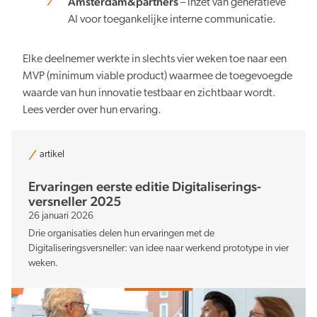
Amsterdam&partners
– inzet van generatieve
AI voor toegankelijke interne communicatie.
Verduurzaming
Elke deelnemer werkte in slechts vier weken toe naar een
MVP (minimum viable product) waarmee de toegevoegde
waarde van hun innovatie testbaar en zichtbaar wordt.
Lees verder over hun ervaring.
Lusten en lasten in balans
artikel
Ervaringen eerste editie Digitaliserings­
versneller 2025
26 januari 2026
Drie organisaties delen hun ervaringen met de
Digitaliseringsversneller: van idee naar werkend prototype in vier
Kennis en data
weken.