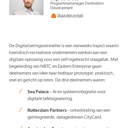
Persberichten
NBTC Mediabank
Programmamanager Destination
Development
Actuele thema’s & impact
Contact
Stuur een e-mail
Digitale transformatie
De Digitaliseringsversneller is een vierweeks traject waarin
toeristisch-recreatieve ondernemers werken aan een
digitale oplossing voor een zelf ingebracht vraagstuk. Met
Organiserend vermogen
begeleiding van NBTC en Eastern Enterprise gaan
deelnemers van idee naar testbaar prototype: praktisch,
snel en gericht op leren. De drie deelnemers waren:
Sea Palace
– AI en systeemintegratie voor
digitale tafelsignalering.
Nederland overal aantrekkelijk
Rotterdam Partners
– ontwikkeling van een
geïntegreerde, datagedreven CityCard.