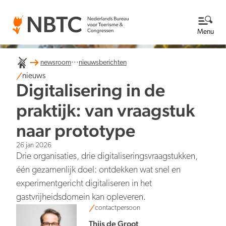
Menu
...
newsroom
nieuwsberichten
Thema's
nieuws
Digitalisering in de
Bekijk alle thema's
Kennisbank
praktijk: van vraagstuk
naar prototype
Over ons
26 jan 2026
Lees meer over NBTC
Newsroom
Drie organisaties, drie digitaliserings­vraagstukken,
één gezamenlijk doel: ontdekken wat snel en
Ga naar de Newsroom
Internationale concurrentiepositie
experimentgericht digitaliseren in het
Wat we doen
EN
NL
gastvrijheidsdomein kan opleveren.
Organisatie
contactpersoon
Nieuwsberichten
Werken bij
Thijs de Groot