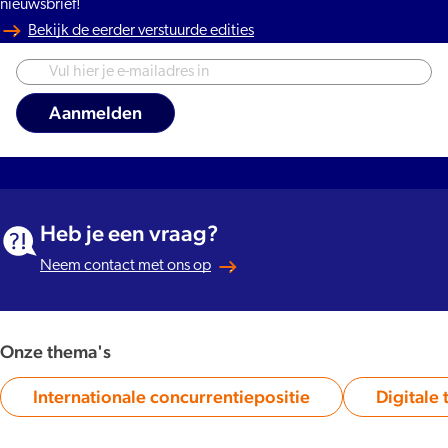
nieuwsbrief!
Bekijk de eerder verstuurde edities
Heb je een vraag?
Neem contact met ons op
Onze thema's
Internationale concurrentiepositie
Digitale 
Category: