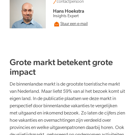
Persberichten
contactpersoon
NBTC Mediabank
Actuele thema’s & impact
Hans Hoekstra
Contact
Insights Expert
Digitale transformatie
Stuur een e-mail
Grote markt betekent grote
Organiserend vermogen
impact
De binnenlandse markt is de grootste toeristische markt
van Nederland. Maar liefst 59% van al het bezoek komt uit
eigen land. In de publicatie plaatsen we deze markt in
perspectief door binnenlandse vakanties te vergelijken
Nederland overal aantrekkelijk
met uitgaand en inkomend bezoek. Zo laten de cijfers zien
hoe vakanties en overnachtingen zijn verdeeld over
provincies en welke uitgavenpatronen daarbij horen. Ook