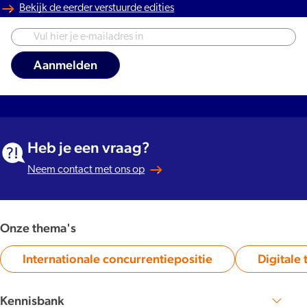
Bekijk de eerder verstuurde edities
Heb je een vraag?
Neem contact met ons op
Onze thema's
Internationale concurrentiepositie
Digitale 
Category:
Kennisbank