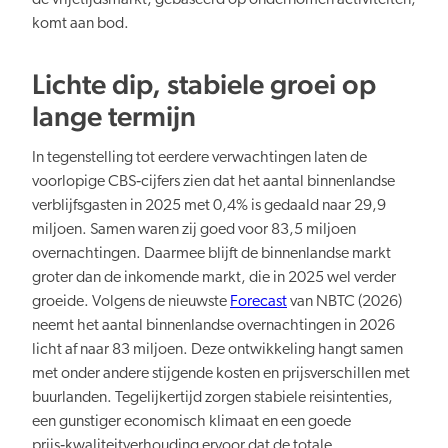
de vrijetijdsmarkt, gebaseerd op ondernomen activiteiten,
komt aan bod.
Verduurzaming
Lichte dip, stabiele groei op
lange termijn
In tegenstelling tot eerdere verwachtingen laten de
voorlopige CBS‑cijfers zien dat het aantal binnenlandse
verblijfsgasten in 2025 met 0,4% is gedaald naar 29,9
Lusten en lasten in balans
miljoen. Samen waren zij goed voor 83,5 miljoen
overnachtingen. Daarmee blijft de binnenlandse markt
groter dan de inkomende markt, die in 2025 wel verder
groeide. Volgens de nieuwste
Forecast
van NBTC (2026)
neemt het aantal binnenlandse overnachtingen in 2026
licht af naar 83 miljoen. Deze ontwikkeling hangt samen
Kennis en data
met onder andere stijgende kosten en prijsverschillen met
buurlanden. Tegelijkertijd zorgen stabiele reisintenties,
een gunstiger economisch klimaat en een goede
prijs‑kwaliteitverhouding ervoor dat de totale