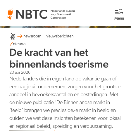
Menu
...
newsroom
nieuwsberichten
Thema's
nieuws
De kracht van het
Bekijk alle thema's
Kennisbank
binnenlands toerisme
20 apr 2026
Over ons
Nederlanders die in eigen land op vakantie gaan of
een dagje uit ondernemen, zorgen voor het grootste
Lees meer over NBTC
Newsroom
aandeel in bezoekersaantallen en bestedingen. Met
de nieuwe publicatie ‘De Binnenlandse markt in
Ga naar de Newsroom
Internationale concurrentiepositie
Wat we doen
Beeld’ brengen we precies deze markt in beeld en
EN
NL
Organisatie
duiden we wat deze inzichten betekenen voor lokaal
Nieuwsberichten
Werken bij
en regionaal beleid, spreiding en verduurzaming.