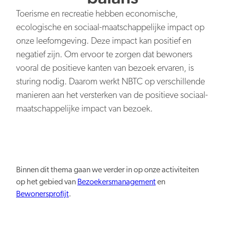
Persberichten
NBTC Mediabank
Toerisme en recreatie hebben economische,
Actuele thema’s & impact
Contact
ecologische en sociaal-maatschappelijke impact op
Digitale transformatie
onze leefomgeving. Deze impact kan positief en
negatief zijn. Om ervoor te zorgen dat bewoners
vooral de positieve kanten van bezoek ervaren, is
sturing nodig. Daarom werkt NBTC op verschillende
manieren aan het versterken van de positieve sociaal-
Organiserend vermogen
maatschappelijke impact van bezoek.
Binnen dit thema gaan we verder in op onze activiteiten
op het gebied van
Bezoekersmanagement
en
Nederland overal aantrekkelijk
Bewonersprofijt
.