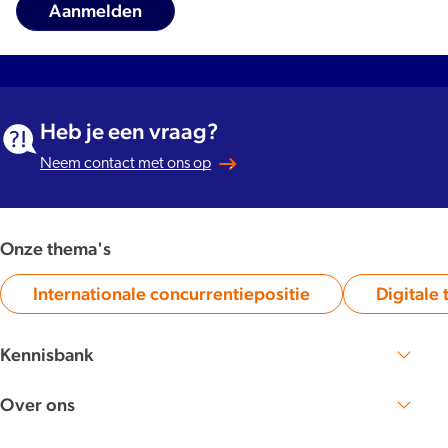
Heb je een vraag?
Neem contact met ons op
Onze thema's
Internationale concurrentiepositie
Digitale 
Category:
Kennisbank
Zoek publicaties en artikelen
Over ons
Lees meer over NBTC