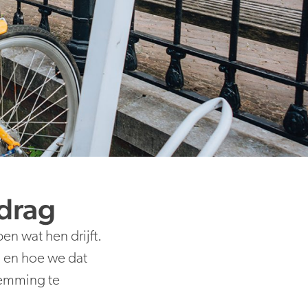
edrag
n wat hen drijft.
g en hoe we dat
emming te