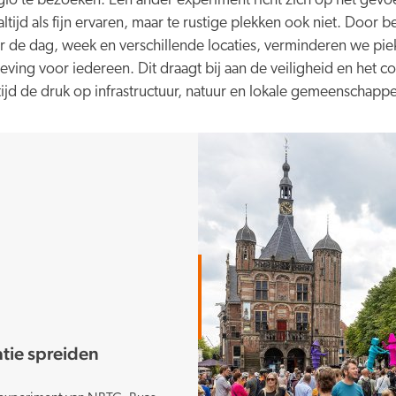
egio te bezoeken. Een ander experiment richt zich op het gevo
ltijd als fijn ervaren, maar te rustige plekken ook niet. Door
er de dag, week en verschillende locaties, verminderen we pie
ving voor iedereen. Dit draagt bij aan de veiligheid en het 
rtijd de druk op infrastructuur, natuur en lokale gemeenschapp
atie spreiden