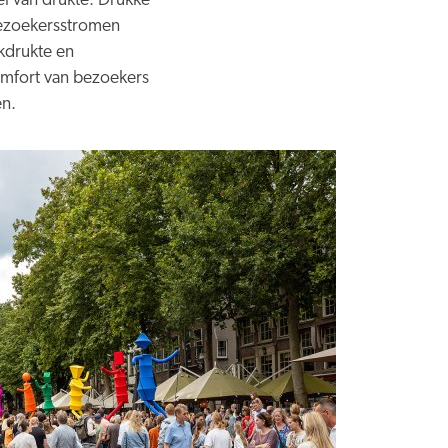
el van drukte. Drukke
 bezoekersstromen
kdrukte en
comfort van bezoekers
en.