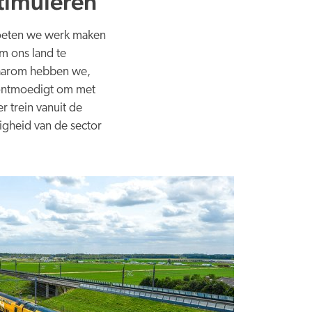
timuleren
moeten we werk maken
m ons land te
 Daarom hebben we,
t ontmoedigt om met
r trein vanuit de
gheid van de sector