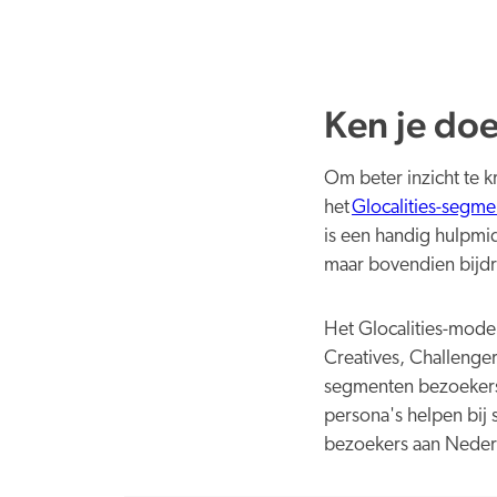
Ken je do
Om beter inzicht te k
het
Glocalities-segm
is een handig hulpmid
maar bovendien bijdr
Het Glocalities-mode
Creatives, Challenger
segmenten bezoekersp
persona's helpen bij 
bezoekers aan Neder