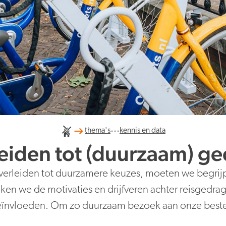
...
thema's
kennis en data
eiden tot (duurzaam) g
erleiden tot duurzamere keuzes, moeten we begrijpe
n we de motivaties en drijfveren achter reisgedra
ïnvloeden. Om zo duurzaam bezoek aan onze best