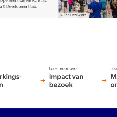
w experiment van NBTC, Buas,
ta & Development Lab.
© Ton Hazewinkel
Lees meer over
Lee
kings­
Impact van
M
n
bezoek
o