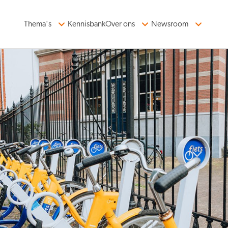
Thema's
Kennisbank
Over ons
Newsroom
ormatie
Organiserend vermogen
n in balans
Kennis en data