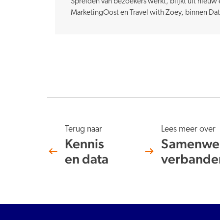
Spreiden van bezoekers werkt, blijkt uit nieu
MarketingOost en Travel with Zoey, binnen Da
Terug naar
Lees meer over
Kennis
Samenwer
en data
verbande