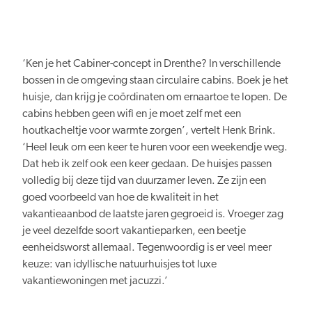
Persberichten
NBTC Mediabank
Actuele thema’s & impact
Contact
Digitale transformatie
‘Ken je het Cabiner-concept in Drenthe? In verschillende
bossen in de omgeving staan circulaire cabins. Boek je het
huisje, dan krijg je coördinaten om ernaartoe te lopen. De
cabins hebben geen wifi en je moet zelf met een
houtkacheltje voor warmte zorgen’, vertelt Henk Brink.
‘Heel leuk om een keer te huren voor een weekendje weg.
Organiserend vermogen
Dat heb ik zelf ook een keer gedaan. De huisjes passen
volledig bij deze tijd van duurzamer leven. Ze zijn een
goed voorbeeld van hoe de kwaliteit in het
vakantieaanbod de laatste jaren gegroeid is. Vroeger zag
je veel dezelfde soort vakantieparken, een beetje
eenheidsworst allemaal. Tegenwoordig is er veel meer
Nederland overal aantrekkelijk
keuze: van idyllische natuurhuisjes tot luxe
vakantiewoningen met jacuzzi.’