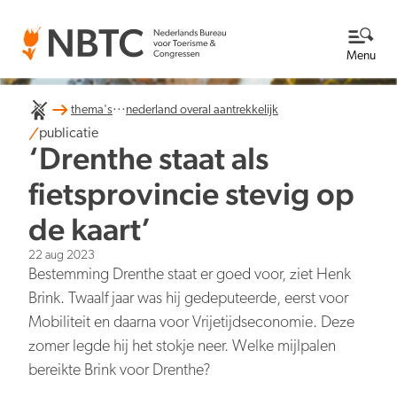
Menu
...
thema's
nederland overal aantrekkelijk
Thema's
publicatie
‘Drenthe staat als
Bekijk alle thema's
Kennisbank
fietsprovincie stevig op
de kaart’
Over ons
22 aug 2023
Lees meer over NBTC
Newsroom
Bestemming Drenthe staat er goed voor, ziet Henk
Brink. Twaalf jaar was hij gedeputeerde, eerst voor
Ga naar de Newsroom
Internationale concurrentiepositie
Mobiliteit en daarna voor Vrijetijdseconomie. Deze
Wat we doen
EN
NL
zomer legde hij het stokje neer. Welke mijlpalen
Organisatie
bereikte Brink voor Drenthe?
Nieuwsberichten
Werken bij