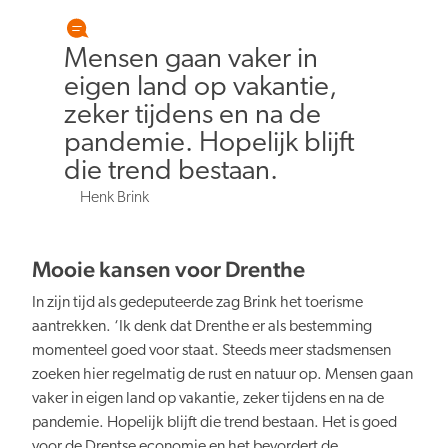
Mensen gaan vaker in
Verduurzaming
eigen land op vakantie,
zeker tijdens en na de
pandemie. Hopelijk blijft
die trend bestaan.
Henk Brink
Lusten en lasten in balans
Mooie kansen voor Drenthe
In zijn tijd als gedeputeerde zag Brink het toerisme
aantrekken. ‘Ik denk dat Drenthe er als bestemming
momenteel goed voor staat. Steeds meer stadsmensen
Kennis en data
zoeken hier regelmatig de rust en natuur op. Mensen gaan
vaker in eigen land op vakantie, zeker tijdens en na de
pandemie. Hopelijk blijft die trend bestaan. Het is goed
voor de Drentse economie en het bevordert de