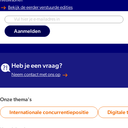
nieuwsbrief!
Bekijk de eerder verstuurde edities
Heb je een vraag?
Neem contact met ons op
Onze thema's
Internationale concurrentiepositie
Digitale 
Category: