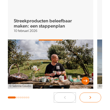
Streekproducten beleefbaar
maken: een stappenplan
Tra
10 februari 2026
9 se
© Sabrina Gaudio
© Claire